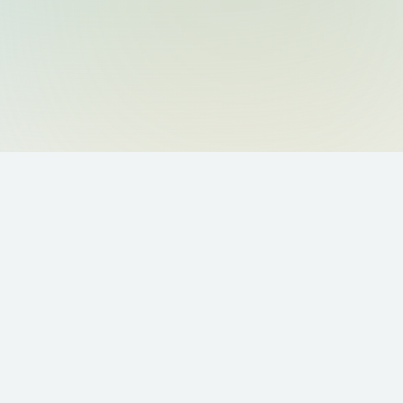
Contactez-nous par
téléphone
Appel gratuit depuis la France
02 54 56 41